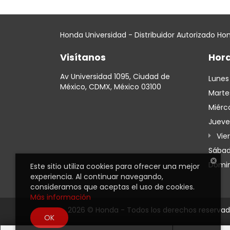
Honda Universidad - Distribuidor Autorizado Ho
Visítanos
Hora
Av Universidad 1095, Ciudad de
Lunes
México, CDMX, México 03100
Marte
Miérc
Jueve
Vie
Sába
Domi
Este sitio utiliza cookies para ofrecer una mejor
experiencia. Al continuar navegando,
consideramos que aceptas el uso de cookies.
Más información
2026 © Honda - Todos los derechos reservad
OK