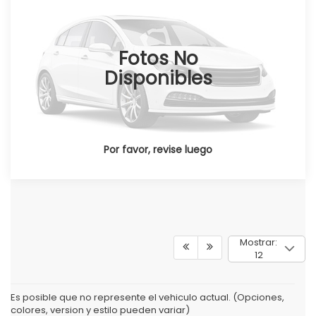
Honda Universidad
Valores:
348662
Fotos No
Ext.
Int.
Disponible
Disponibles
Por favor, revise luego
Mostrar:
12
Es posible que no represente el vehiculo actual. (Opciones,
colores, version y estilo pueden variar)