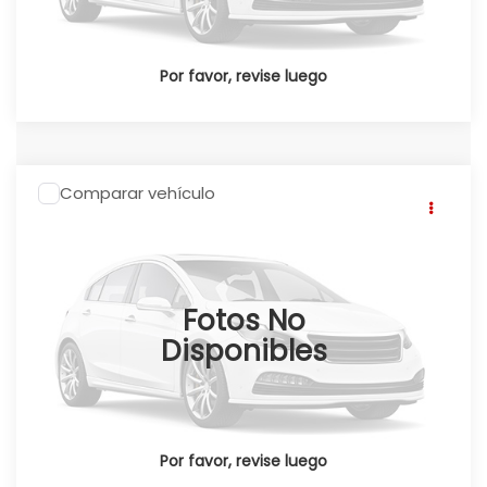
Por favor, revise luego
Comparar vehículo
2026
Honda CRV
CR-V TOURING CVT
2026
Click To Call
Honda Universidad
Valores:
348163
Fotos No
Ext.
Int.
Reservado
Disponibles
Por favor, revise luego