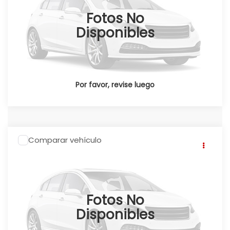
Fotos No
Ext.
Int.
Disponible
Disponibles
Por favor, revise luego
Comparar vehículo
2026
Honda CRV
CR-V TOURING HEV 2026
Click To Call
Honda Universidad
Valores:
347744
Ext.
Int.
Disponible
Fotos No
Disponibles