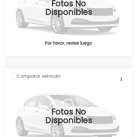
Fotos No
Ext.
Int.
Disponible
Disponibles
Por favor, revise luego
Comparar vehículo
2026
Honda CRV
CR-V TOURING HEV 2026
Click To Call
Honda Universidad
Valores:
348618
Ext.
Int.
Disponible
Fotos No
Disponibles