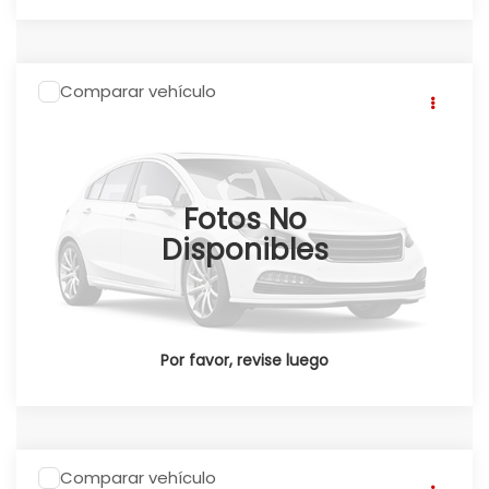
Comparar vehículo
2026
Honda CRV
CR-V TOURING HEV 2026
Click To Call
Honda Universidad
Valores:
348335
Ext.
Int.
Disponible
Fotos No
Disponibles
Por favor, revise luego
Comparar vehículo
2026
Honda CRV
CR-V SPORT TOURING