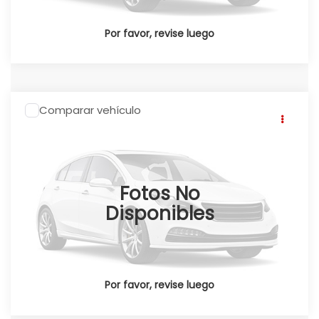
Por favor, revise luego
Comparar vehículo
2026
Honda CRV
CR-V SPORT TOURING
HEV 2026
Click To Call
Honda Universidad
Valores:
348617
Fotos No
Ext.
Int.
Disponible
Disponibles
Por favor, revise luego