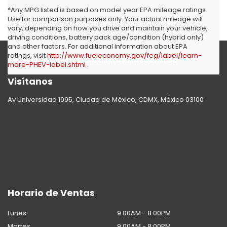
*Any MPG listed is based on model year EPA mileage ratings.
Use for comparison purposes only. Your actual mileage will
vary, depending on how you drive and maintain your vehicle,
driving conditions, battery pack age/condition (hybrid only)
and other factors. For additional information about EPA
ratings, visit
http://www.fueleconomy.gov/feg/label/learn-
Honda Universidad - Distribuidor Autorizado Honda
more-PHEV-label.shtml
.
Visítanos
Av Universidad 1095, Ciudad de México, CDMX, México 03100
Horario de Ventas
Lunes
9:00AM - 8:00PM
Martes
9:00AM - 8:00PM