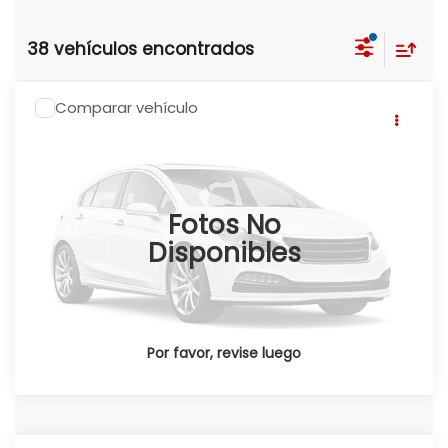
38 vehículos encontrados
Comparar vehículo
2026
Honda CRV
CR-V TOURING CVT
2026
Click To Call
Honda Universidad
Valores:
345168
Fotos No
Ext.
Int.
Reservado
Disponibles
Por favor, revise luego