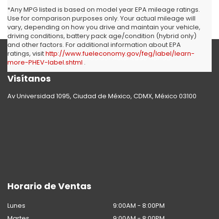
*Any MPG listed is based on model year EPA mileage ratings.
Use for comparison purposes only. Your actual mileage will
vary, depending on how you drive and maintain your vehicle,
driving conditions, battery pack age/condition (hybrid only)
and other factors. For additional information about EPA
ratings, visit
http://www.fueleconomy.gov/feg/label/learn-
Honda Universidad - Distribuidor Autorizado Honda
more-PHEV-label.shtml
.
Visítanos
Av Universidad 1095, Ciudad de México, CDMX, México 03100
Horario de Ventas
Lunes
9:00AM - 8:00PM
Martes
9:00AM - 8:00PM