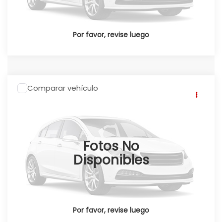
Por favor, revise luego
Comparar vehículo
2026
Honda CRV
CR-V SPORT TOURING
HEV 2026
Click To Call
Honda Universidad
Valores:
348753
Fotos No
Ext.
Int.
Disponible
Disponibles
Por favor, revise luego