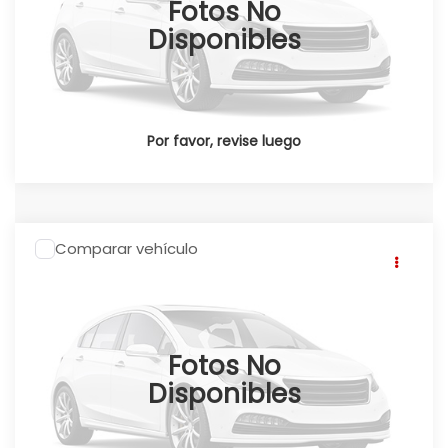
Fotos No
Ext.
Int.
Disponible
Disponibles
Por favor, revise luego
Comparar vehículo
2026
Honda CRV
CR-V SPORT TOURING
HEV 2026
Click To Call
Honda Pedregal
Valores:
348037
Fotos No
Ext.
Int.
Disponible
Disponibles