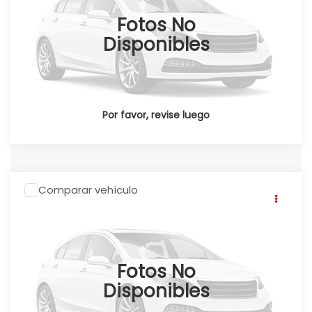
Fotos No
Ext.
Int.
Disponible
Disponibles
Por favor, revise luego
Comparar vehículo
2026
Honda CRV
CR-V SPORT TOURING
HEV 2026
Click To Call
Honda Universidad
Valores:
348662
Fotos No
Ext.
Int.
Disponible
Disponibles