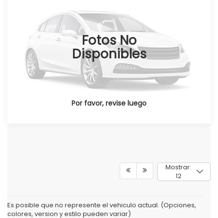
Honda Pedregal
Valores:
348606
Fotos No
Ext.
Int.
Disponible
Disponibles
Por favor, revise luego
Mostrar:
12
Es posible que no represente el vehiculo actual. (Opciones,
colores, version y estilo pueden variar)