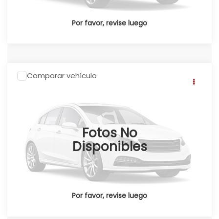
Por favor, revise luego
Comparar vehículo
2026
Honda CRV
CR-V SPORT TOURING
HEV 2026
Click To Call
Honda Pedregal
Valores:
348561
Fotos No
Ext.
Int.
Disponible
Disponibles
Por favor, revise luego