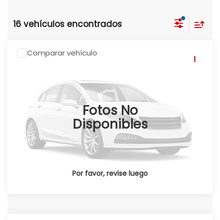
16 vehículos encontrados
Comparar vehículo
2026
Honda CRV
CR-V SPORT TOURING
HEV 2026
Click To Call
Honda Universidad
Valores:
348392
Fotos No
Ext.
Int.
Disponible
Disponibles
Por favor, revise luego