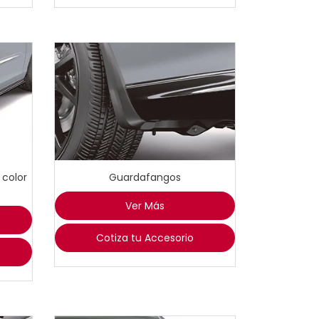
 color
Guardafangos
Ver Más
Cotiza tu Accesorio