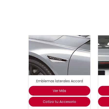
Emblemas laterales Accord
Ver Más
Cotiza tu Accesorio