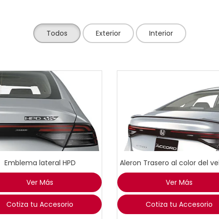
Todos
Exterior
Interior
Emblema lateral HPD
Aleron Trasero al color del ve
Ver Más
Ver Más
Cotiza tu Accesorio
Cotiza tu Accesorio