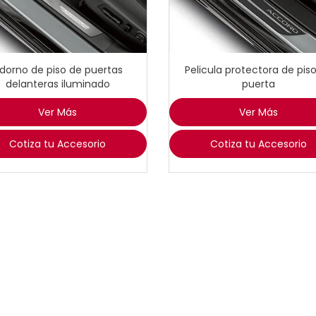
dorno de piso de puertas
Pelicula protectora de pis
delanteras iluminado
puerta
Ver Más
Ver Más
Cotiza tu Accesorio
Cotiza tu Accesorio