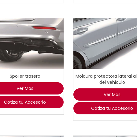
Spoiler trasero
Moldura protectora lateral al
del vehiculo
Ver Más
Ver Más
Cotiza tu Accesorio
Cotiza tu Accesorio