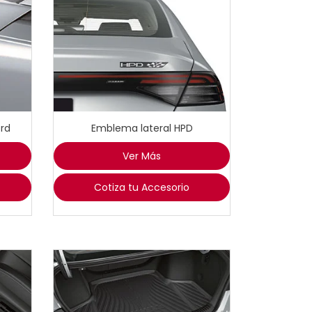
rd
Emblema lateral HPD
Ver Más
Cotiza tu Accesorio