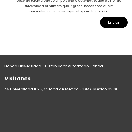
texto de telemercadeo en persona o automatizados de Honda
Universidad al número que ingresé. Reconozco que mi
consentimiento no es requesito para la compra.
Honda Universidad - Distribuidor Autorizado Honda
Visítanos
Av Universidad 1095, Ciudad de México, CDMX, México 03100