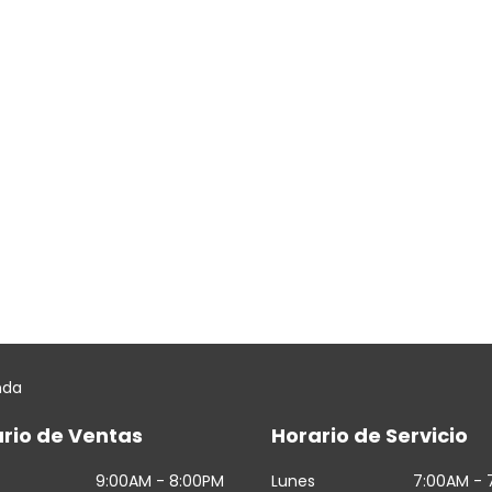
nda
rio de Ventas
Horario de Servicio
9:00AM - 8:00PM
Lunes
7:00AM - 