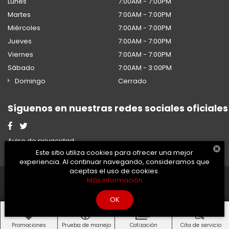
Lunes
7:00AM - 7:00PM
Martes
7:00AM - 7:00PM
Miércoles
7:00AM - 7:00PM
Jueves
7:00AM - 7:00PM
Viernes
7:00AM - 7:00PM
Sábado
7:00AM - 3:00PM
Domingo
Cerrado
Síguenos en nuestras redes sociales oficiales
Aviso de privacidad
Este sitio utiliza cookies para ofrecer una mejor
experiencia. Al continuar navegando, consideramos que
aceptas el uso de cookies.
2026 © Honda - Todos los
Desarrollado por
DealerOn
Más información
derechos reservados.
y Go Virtual
OK
Promociones
Prueba de manejo
Cotización
Cita de servicio