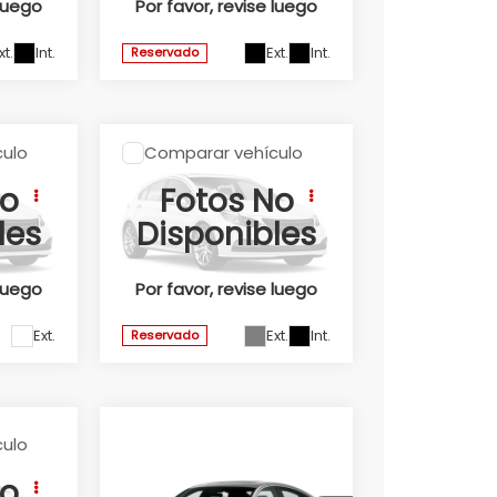
 luego
Por favor, revise luego
Valores:
346460
xt.
Int.
Ext.
Int.
Reservado
ulo
Comparar vehículo
2026
Honda
ODYSSEY
No
Fotos No
BLACK
les
Disponibles
EDITION 2026
Honda Universidad
 luego
Por favor, revise luego
Valores:
347192
Ext.
Ext.
Int.
Reservado
Comparar vehículo
2025
Honda
ulo
ACCORD
No
TOURING HEV