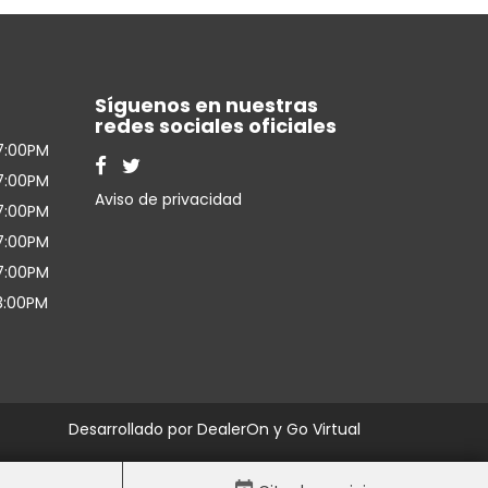
Síguenos en nuestras
redes sociales oficiales
7:00PM
7:00PM
Aviso de privacidad
7:00PM
7:00PM
7:00PM
3:00PM
Desarrollado por
DealerOn
y Go Virtual