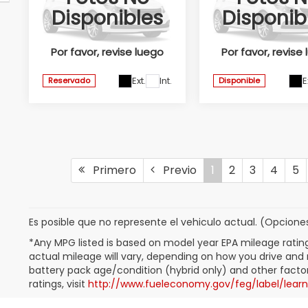
TOURING CVT
TOURING CVT
Disponibles
Disponib
2026
2026
Honda Universidad
Honda Universidad
Por favor, revise luego
Por favor, revise
Valores:
347403
Valores:
347477
Ext.
Int.
E
Reservado
Disponible
Primero
Previo
1
2
3
4
5
Es posible que no represente el vehiculo actual. (Opciones,
*Any MPG listed is based on model year EPA mileage ratin
actual mileage will vary, depending on how you drive and m
battery pack age/condition (hybrid only) and other factor
ratings, visit
http://www.fueleconomy.gov/feg/label/lear