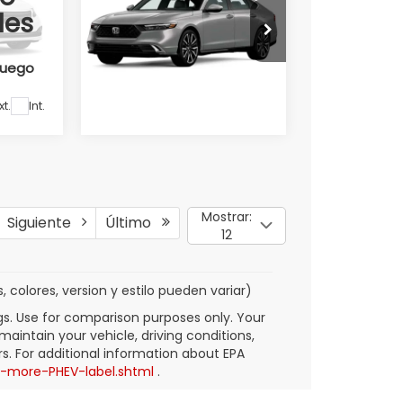
2025
les
Honda Universidad
Valores:
346817
 luego
Ext.
Int.
Disponible
xt.
Int.
Mostrar:
Siguiente
Último
12
 colores, version y estilo pueden variar)
gs. Use for comparison purposes only. Your
aintain your vehicle, driving conditions,
s. For additional information about EPA
n-more-PHEV-label.shtml
.