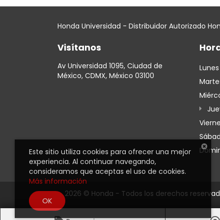
Honda Universidad - Distribuidor Autorizado Ho
Visítanos
Hora
Av Universidad 1095, Ciudad de
Lunes
México, CDMX, México 03100
Marte
Miérc
Jue
Viern
Sába
Domi
Este sitio utiliza cookies para ofrecer una mejor
experiencia. Al continuar navegando,
consideramos que aceptas el uso de cookies.
Más información
2026 © Honda - Todos los derechos reservad
OK