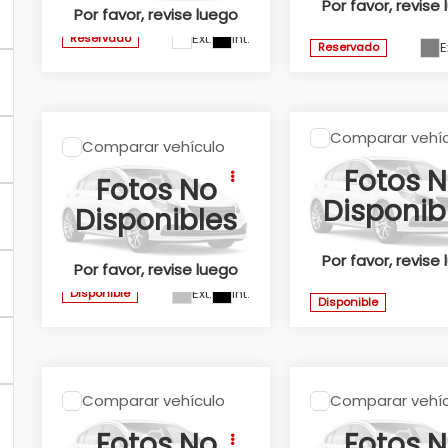
Por favor, revise
Valores:
346453
Por favor, revise luego
Ext.
Int.
Reservado
E
Reservado
Comparar vehíc
2026
Honda
Comparar vehículo
2026
Honda
ODYSSEY
Fotos 
BR-V UNIQ
Fotos No
TOURING
2026
Disponib
2026
Disponibles
Honda Universidad
Honda Universidad
Valores:
346677
Por favor, revise
Valores:
346996
Por favor, revise luego
Ext.
Int.
Disponible
Disponible
Comparar vehículo
Comparar vehíc
2026
Honda
2026
Honda
CRV
CR-V
CRV
CR-V
Fotos No
Fotos 