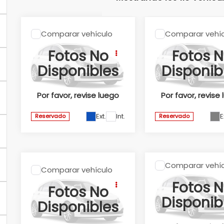
Comparar vehículo
Comparar vehíc
2026
Honda
2024
Honda
CRV
CR-V
ACCORD
Fotos No
Fotos 
TOURING CVT
TOURING HEV
Disponibles
Disponib
2026
2024
Honda Universidad
Honda Universidad
Por favor, revise luego
Por favor, revise
Valores:
345168
Valores:
330962
Ext.
Int.
E
Reservado
Reservado
Comparar vehíc
2026
Honda
Comparar vehículo
2025
Honda
CIVIC
Fotos 
CIVIC SPORT
Fotos No
TOURING HEV
HEV 2025
Disponib
2026
Disponibles
Honda Universidad
Honda Universidad
Valores:
345050