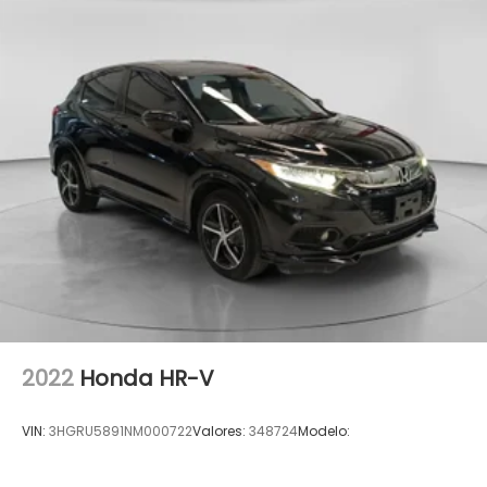
2022
Honda HR-V
VIN:
3HGRU5891NM000722
Valores:
348724
Modelo: