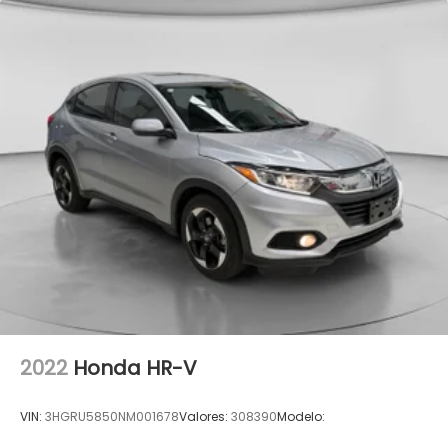
2022
Honda HR-V
VIN:
3HGRU5850NM001678
Valores:
308390
Modelo: