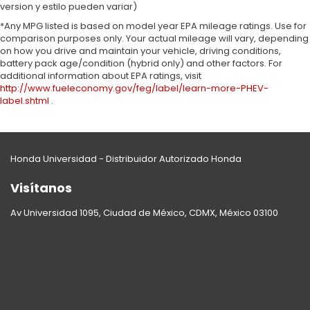
version y estilo pueden variar)
*Any MPG listed is based on model year EPA mileage ratings. Use for
comparison purposes only. Your actual mileage will vary, depending
on how you drive and maintain your vehicle, driving conditions,
battery pack age/condition (hybrid only) and other factors. For
additional information about EPA ratings, visit
http://www.fueleconomy.gov/feg/label/learn-more-PHEV-
label.shtml
.
Honda Universidad - Distribuidor Autorizado Honda
Visítanos
Av Universidad 1095, Ciudad de México, CDMX, México 03100