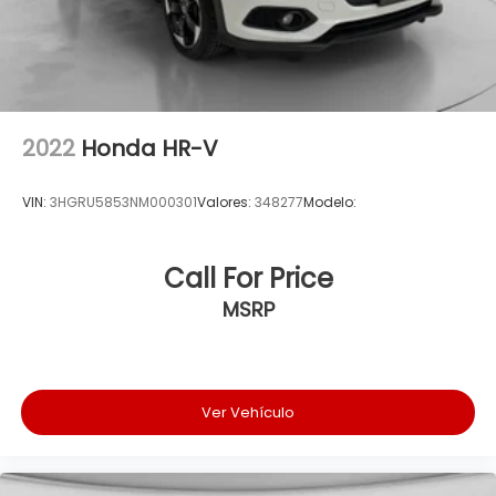
2022
Honda HR-V
VIN:
3HGRU5853NM000301
Valores:
348277
Modelo:
Call For Price
MSRP
Ver Vehículo