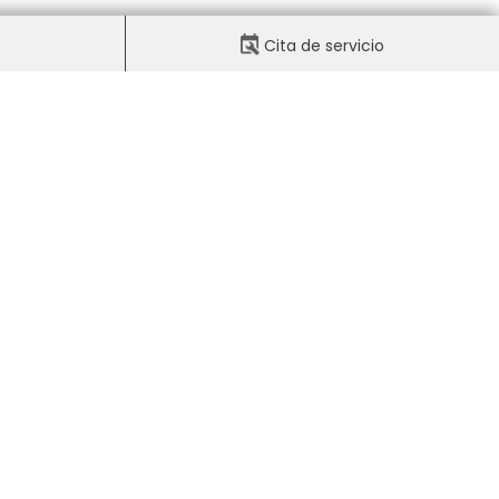
Cita de servicio
Síguenos en nuestras
redes sociales oficiales
7:00PM
7:00PM
Aviso de privacidad
7:00PM
7:00PM
7:00PM
3:00PM