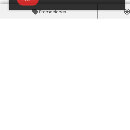
Promociones
Honda Universidad - Distribuidor Autorizado Ho
Visítanos
Hora
Av Universidad 1095, Ciudad de
Lunes
México, CDMX, México 03100
Marte
Miérc
Jueve
Vie
Sába
Domi