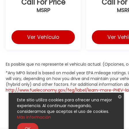
Call For Price
Call For
MSRP
MSR
Ver Vehículo
Ver Veh
Es posible que no represente el vehiculo actual. (Opciones, co
*Any MPG listed is based on model year EPA mileage ratings.
will vary, depending on how you drive and maintain your vehic
(hybrid only) and other factors. For additional information abo
http://www.fueleconomy.gov/feg/label/learn-more-PHEV-la
Este sitio utiliza cookies para ofrecer una mejor
experiencia. Al continuar navegando,
consideramos que aceptas el uso de cookies.
Más información
OK