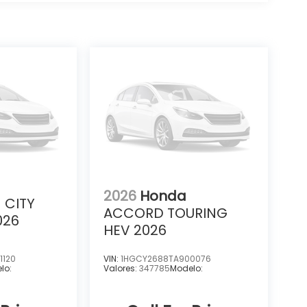
2026
Honda
CITY
ACCORD TOURING
026
HEV 2026
1120
VIN:
1HGCY2688TA900076
lo:
Valores:
347785
Modelo: