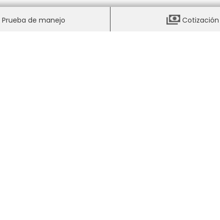
Prueba de manejo
Cotización
nda
rio de Ventas
Horario de Servicio
9:00AM - 8:00PM
Lunes
7:00AM - 
s
9:00AM - 8:00PM
Martes
7:00AM - 
oles
9:00AM - 8:00PM
Miércoles
7:00AM - 
s
9:00AM - 8:00PM
Jueves
7:00AM - 
rnes
9:00AM - 8:00PM
Viernes
7:00AM - 
do
9:00AM - 6:00PM
Sábado
7:00AM - 
ngo
10:00AM - 6:00PM
Domingo
Cerrado