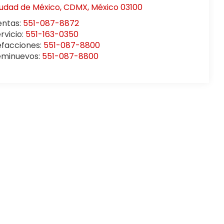
iudad de México
,
CDMX
, México
03100
entas:
551-087-8872
rvicio:
551-163-0350
efacciones:
551-087-8800
eminuevos:
551-087-8800