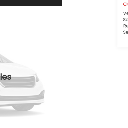
C
V
Se
R
S
les