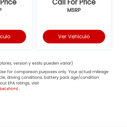
 Price
Call For Price
P
MSRP
ículo
Ver Vehículo
lores, version y estilo pueden variar)
 Use for comparison purposes only. Your actual mileage
le, driving conditions, battery pack age/condition
ut EPA ratings, visit
bel.shtml
.