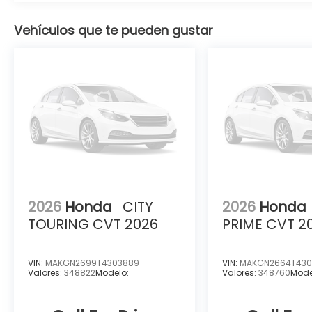
Vehículos que te pueden gustar
2026
Honda
CITY
2026
Honda
TOURING CVT 2026
PRIME CVT 2
VIN:
MAKGN2699T4303889
VIN:
MAKGN2664T430
Valores:
348822
Modelo:
Valores:
348760
Mode