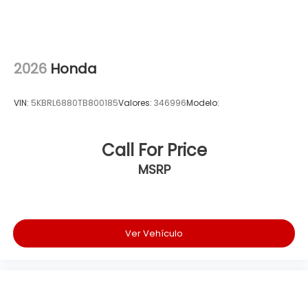
2026
Honda
VIN:
5KBRL6880TB800185
Valores:
346996
Modelo:
Call For Price
MSRP
Ver Vehículo