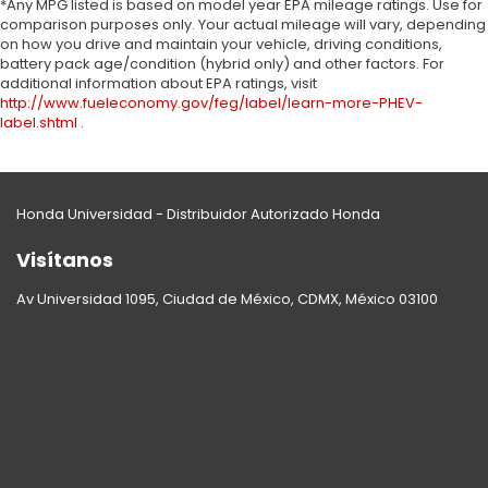
*Any MPG listed is based on model year EPA mileage ratings. Use for
comparison purposes only. Your actual mileage will vary, depending
on how you drive and maintain your vehicle, driving conditions,
battery pack age/condition (hybrid only) and other factors. For
additional information about EPA ratings, visit
http://www.fueleconomy.gov/feg/label/learn-more-PHEV-
label.shtml
.
Honda Universidad - Distribuidor Autorizado Honda
Visítanos
Av Universidad 1095, Ciudad de México, CDMX, México 03100