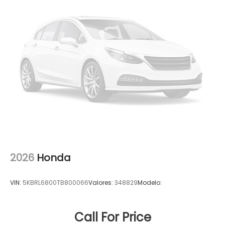
2026
Honda
VIN:
5KBRL6800TB800066
Valores:
348829
Modelo:
Call For Price