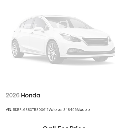
2026
Honda
VIN:
5KBRL6883TB800617
Valores:
348496
Modelo: