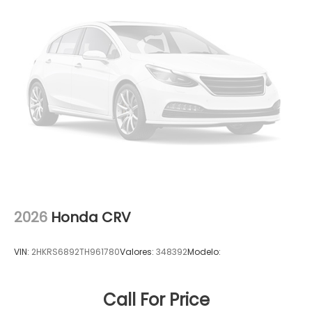
2026
Honda CRV
VIN:
2HKRS6892TH961780
Valores:
348392
Modelo:
Call For Price