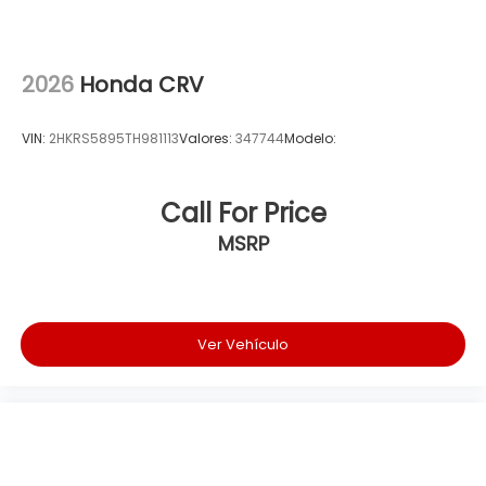
2026
Honda CRV
VIN:
2HKRS5895TH981113
Valores:
347744
Modelo:
Call For Price
MSRP
Ver Vehículo