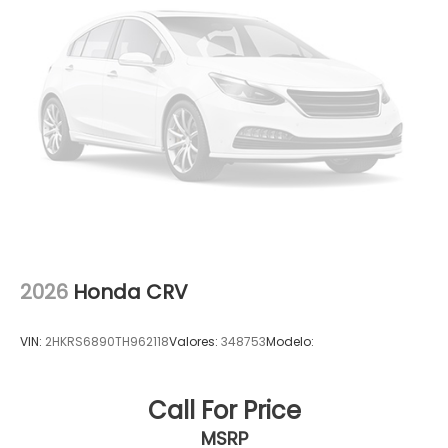
2026
Honda CRV
VIN:
2HKRS6890TH962118
Valores:
348753
Modelo:
Call For Price
MSRP