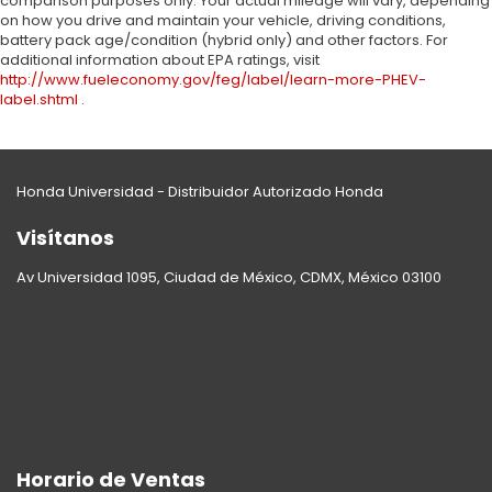
comparison purposes only. Your actual mileage will vary, depending
on how you drive and maintain your vehicle, driving conditions,
battery pack age/condition (hybrid only) and other factors. For
additional information about EPA ratings, visit
http://www.fueleconomy.gov/feg/label/learn-more-PHEV-
label.shtml
.
Honda Universidad - Distribuidor Autorizado Honda
Visítanos
Av Universidad 1095, Ciudad de México, CDMX, México 03100
Horario de Ventas