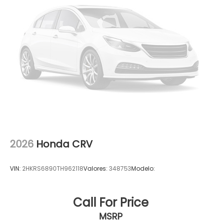
2026
Honda CRV
VIN:
2HKRS6890TH962118
Valores:
348753
Modelo:
Call For Price
MSRP