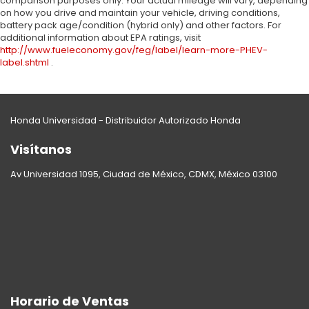
comparison purposes only. Your actual mileage will vary, depending
on how you drive and maintain your vehicle, driving conditions,
battery pack age/condition (hybrid only) and other factors. For
additional information about EPA ratings, visit
http://www.fueleconomy.gov/feg/label/learn-more-PHEV-
label.shtml
.
Honda Universidad - Distribuidor Autorizado Honda
Visítanos
Av Universidad 1095, Ciudad de México, CDMX, México 03100
Horario de Ventas