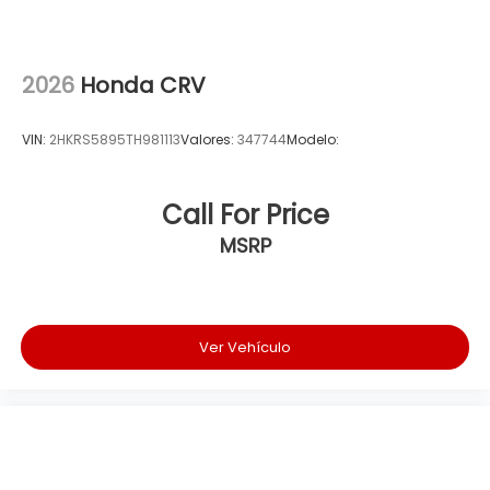
2026
Honda CRV
VIN:
2HKRS5895TH981113
Valores:
347744
Modelo:
Call For Price
MSRP
Ver Vehículo