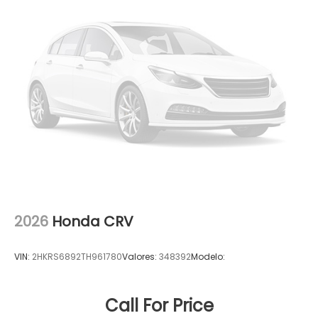
2026
Honda CRV
VIN:
2HKRS6892TH961780
Valores:
348392
Modelo:
Call For Price