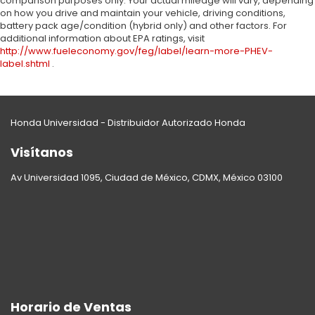
comparison purposes only. Your actual mileage will vary, depending
on how you drive and maintain your vehicle, driving conditions,
battery pack age/condition (hybrid only) and other factors. For
additional information about EPA ratings, visit
http://www.fueleconomy.gov/feg/label/learn-more-PHEV-
label.shtml
.
Honda Universidad - Distribuidor Autorizado Honda
Visítanos
Av Universidad 1095, Ciudad de México, CDMX, México 03100
Horario de Ventas