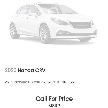
2026
Honda CRV
VIN:
2HKRS6890TH962118
Valores:
348753
Modelo:
Call For Price
MSRP