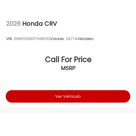
2026
Honda CRV
VIN:
2HKRS5895TH981113
Valores:
347744
Modelo:
Call For Price
MSRP
Ver Vehículo